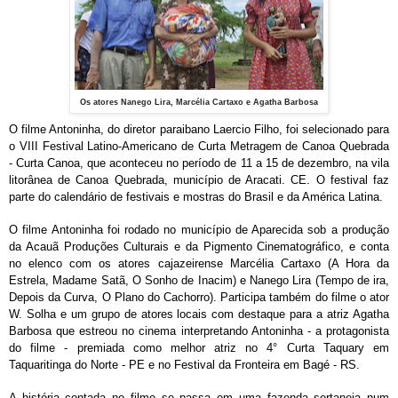
Os atores Nanego Lira, Marcélia Cartaxo e Agatha Barbosa
O filme Antoninha, do diretor paraibano Laercio
Filho
, foi selecionado para
o VIII Festival Latino-Americano de Curta Metragem de Canoa Quebrada
- Curta Canoa, que aconteceu no período de 11 a 15 de dezembro, na vila
litorânea de Canoa Quebrada, município de Aracati. CE. O festival faz
parte do calendário de festivais e mostras do Brasil e da América Latina.
O filme Antoninha foi rodado no município de Aparecida sob a produção
da Acauã Produções Culturais e da Pigmento Cinematográfico, e conta
no elenco com os atores cajazeirense Marcélia Cartaxo (A Hora da
Estrela, Madame Satã, O Sonho de Inacim) e Nanego Lira (Tempo de ira,
Depois da Curva, O Plano do Cachorro). Participa também do filme o ator
W. Solha e um grupo de atores locais com destaque para a atriz Agatha
Barbosa que estreou no cinema interpretando Antoninha - a protagonista
do filme - premiada como melhor atriz no 4° Curta Taquary em
Taquaritinga do Norte - PE e no Festival da Fronteira em Bagé - RS.
A
história
contada no filme se passa em uma fazenda sertaneja num