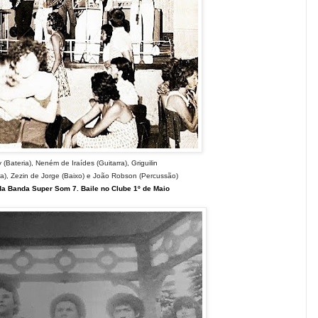
y
(Bateria),
Neném de Iraídes
(Guitarra), Griguilin
ra),
Zezin de Jorge (Baixo) e
João Robson (Percussão)
da
Banda Super Som 7. Baile no Clube 1º de Maio