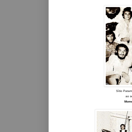
Sítio Patam
ao 
Mome