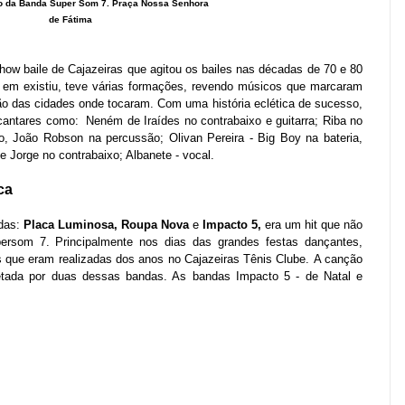
o da
Banda Super Som 7. Praça Nossa Senhora
de Fátima
w baile de Cajazeiras que agitou os bailes nas décadas de 70 e 80
o em existiu, teve várias formações, revendo músicos que marcaram
o das cidades onde tocaram. Com uma história eclética de sucesso,
antares como: Neném de Iraídes no contrabaixo e guitarra; Riba no
ino, João Robson na percussão; Olivan Pereira - Big Boy na bateria,
de Jorge no contrabaixo; Albanete - vocal.
ca
ndas:
Placa Luminosa, Roupa Nova
e
Impacto 5,
era um hit que não
persom 7. Principalmente nos dias das grandes festas dançantes,
 que eram realizadas dos anos no Cajazeiras Tênis Clube.
A canção
retada por duas dessas bandas. As bandas Impacto 5 - de Natal e