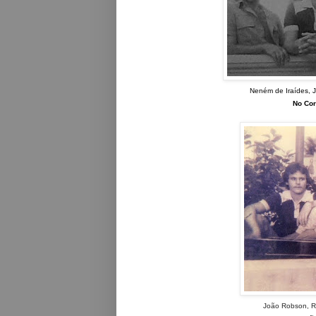
Neném de Iraídes, J
No Cor
João Robson, Ri