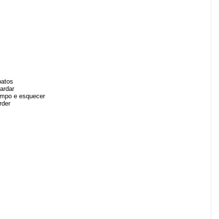
patos
ardar
tempo e esquecer
rder