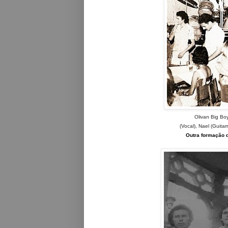
Olivan Big Bo
(Vocal),
Nael (Guitar
Outra formação 