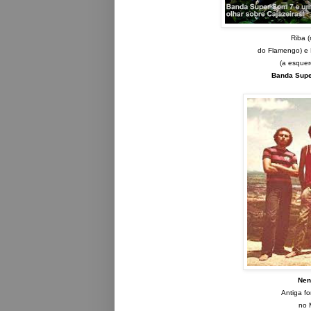
Riba 
do
Flamengo) e M
(a esquer
Banda Super
Nen
Antiga f
no 