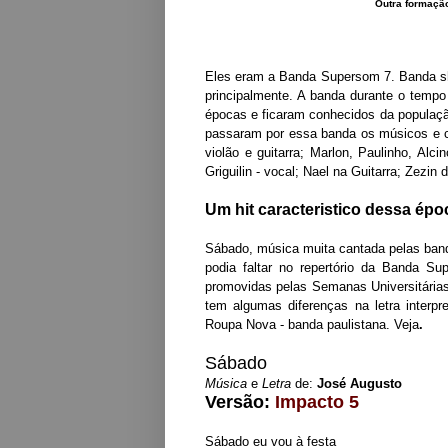
Outra formaçã
Eles eram a Banda Supersom 7. Banda sho
principalmente. A banda durante o temp
épocas e ficaram conhecidos da populaçã
passaram por essa banda os músicos e c
violão e guitarra; Marlon, Paulinho, Alc
Griguilin - vocal; Nael na Guitarra; Zezin 
Um hit caracteristico dessa épo
Sábado, música muita cantada pelas ba
podia faltar no repertório da Banda Su
promovidas pelas Semanas Universitárias
tem algumas diferenças na letra interp
Roupa Nova - banda paulistana. Veja
.
Sábado
Música
e
Letra
de:
José Augusto
Versão:
Impacto 5
Sábado eu vou à festa