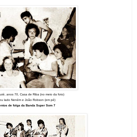
uté, anos 70, Casa de Riba (no meio da foto)
seu
lado Neném e João Robson (em pé)
ntos de folga da Banda Super Som 7