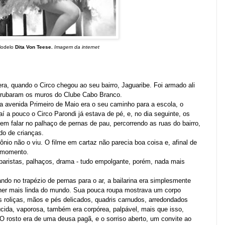
Modelo
Dita Von Teese.
Imagem da internet
ra, quando o Circo chegou ao seu bairro, Jaguaribe. Foi armado ali
errubaram os muros do Clube Cabo Branco.
 avenida Primeiro de Maio era o seu caminho para a escola, o
aí a pouco o Circo Parondi já estava de pé, e, no dia seguinte, os
m falar no palhaço de pernas de pau, percorrendo as ruas do bairro,
do de crianças.
io não o viu. O filme em cartaz não parecia boa coisa e, afinal de
o momento.
baristas, palhaços, drama - tudo empolgante, porém, nada mais
ando no trapézio de pernas para o ar, a bailarina era simplesmente
ulher mais linda do mundo. Sua pouca roupa mostrava um corpo
oxas roliças, mãos e pés delicados, quadris carnudos, arredondados
úcida, vaporosa, também era corpórea, palpável, mais que isso,
 O rosto era de uma deusa pagã, e o sorriso aberto, um convite ao