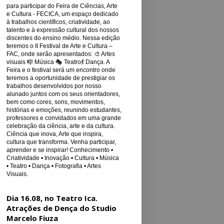
para participar do Feira de Ciências, Arte
e Cultura - FECICA, um espaço dedicado
à trabalhos científicos, criatividade, ao
talento e à expressão cultural dos nossos
discentes do ensino médio. Nessa edição
teremos o II Festival de Arte e Cultura –
FAC, onde serão apresentados: 🎨 Artes
visuais 🎼 Música 🎭 Teatro💃 Dança. A
Feira e o festival será um encontro onde
teremos a oportunidade de prestigiar os
trabalhos desenvolvidos por nosso
alunado juntos com os seus orientadores,
bem como cores, sons, movimentos,
histórias e emoções, reunindo estudantes,
professores e convidados em uma grande
celebração da ciência, arte e da cultura.
Ciência que inova, Arte que inspira,
cultura que transforma. Venha participar,
aprender e se inspirar! Conhecimento •
Criatividade • Inovação • Cultura • Música
• Teatro • Dança • Fotografia • Artes
Visuais.
Dia 16.08, no Teatro Ica.
Atrações de Dença do Studio
Marcelo Fiuza