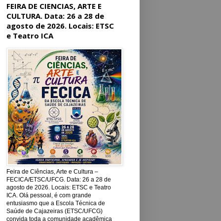
FEIRA DE CIENCIAS, ARTE E
CULTURA. Data: 26 a 28 de
agosto de 2026. Locais: ETSC
e Teatro ICA
Feira de Ciências, Arte e Cultura –
FECICA/ETSC/UFCG. Data: 26 a 28 de
agosto de 2026. Locais: ETSC e Teatro
ICA. Olá pessoal, é com grande
entusiasmo que a Escola Técnica de
Saúde de Cajazeiras (ETSC/UFCG)
convida toda a comunidade acadêmica