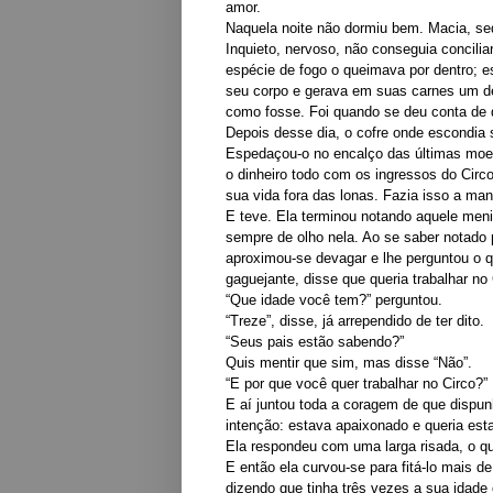
amor.
Naquela noite não dormiu bem. Macia, sed
Inquieto, nervoso, não conseguia concilia
espécie de fogo o queimava por dentro; e
seu corpo e gerava em suas carnes um d
como fosse. Foi quando se deu conta de 
Depois desse dia, o cofre onde escondia 
Espedaçou-o no encalço das últimas moed
o dinheiro todo com os ingressos do Circ
sua vida fora das lonas. Fazia isso a man
E teve. Ela terminou notando aquele meni
sempre de olho nela. Ao se saber notado 
aproximou-se devagar e lhe perguntou o qu
gaguejante, disse que queria trabalhar no 
“Que idade você tem?” perguntou.
“Treze”, disse, já arrependido de ter dito.
“Seus pais estão sabendo?”
Quis mentir que sim, mas disse “Não”.
“E por que você quer trabalhar no Circo?”
E aí juntou toda a coragem de que dispu
intenção: estava apaixonado e queria esta
Ela respondeu com uma larga risada, o qu
E então ela curvou-se para fitá-lo mais d
dizendo que tinha três vezes a sua idad