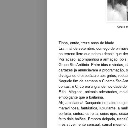
Atriz e 
Tinha, então, treze anos de idade.
Era final de setembro, começo de primave
no terreno livre que sobrou depois que d
Por acaso, acompanhou a armação, pois a
Grupo Sto Antônio. Entre idas e vindas, d
cartazes já anunciavam a programação, se
divulgando o espetáculo aos gritos, rodea
Naquele fim de semana o Cinema Sto Antôn
contas, o Circo era a grande novidade d
E foi. Mágicos, animais adestrados, mala
empolgante que a bailarina.
Ah, a bailarina! Dançando no palco ou gir
maravilhosa, fantástica, luxuriante, a m
perfeito, cintura estreita, seios rijos, c
feito dois balões. Embora delgada, transl
irresistivelmente sensual, carnal mesmo.