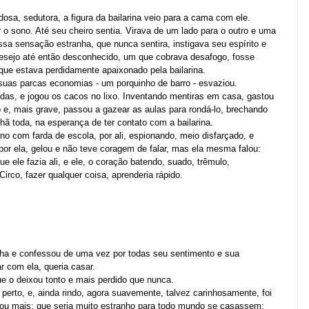
osa, sedutora, a figura da bailarina veio para a cama com ele.
r o sono. Até seu cheiro sentia. Virava de um lado para o outro e uma
ssa sensação estranha, que nunca sentira, instigava seu espírito e
esejo até então desconhecido, um que cobrava desafogo, fosse
que estava perdidamente apaixonado pela bailarina.
suas parcas economias - um porquinho de barro - esvaziou.
as, e jogou os cacos no lixo. Inventando mentiras em casa, gastou
o e, mais grave, passou a gazear as aulas para rondá-lo, brechando
hã toda, na esperança de ter contato com a bailarina.
no com farda de escola, por ali, espionando, meio disfarçado, e
por ela, gelou e não teve coragem de falar, mas ela mesma falou:
e ele fazia ali, e ele, o coração batendo, suado, trêmulo,
Circo, fazer qualquer coisa, aprenderia rápido.
nha e confessou de uma vez por todas seu sentimento e sua
r com ela, queria casar.
e o deixou tonto e mais perdido que nunca.
e perto, e, ainda rindo, agora suavemente, talvez carinhosamente, foi
e ou mais; que seria muito estranho para todo mundo se casassem;