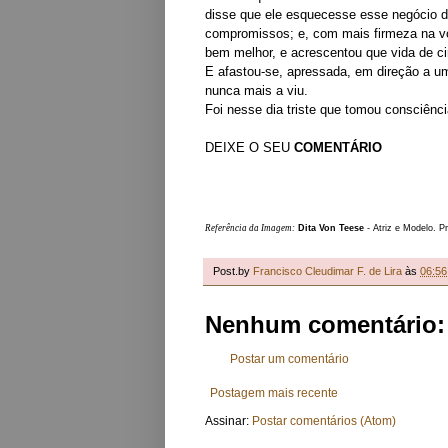
disse que ele esquecesse esse negócio de
compromissos; e, com mais firmeza na voz
bem melhor, e acrescentou que vida de ci
E afastou-se, apressada, em direção a um
nunca mais a viu.
Foi nesse dia triste que tomou consciênc
DEIXE O SEU
COMENTÁRIO
Referência da Imagem:
Dita Von Teese
- Atriz e Modelo. 
Post.by
Francisco Cleudimar F. de Lira
às
06:56
Nenhum comentário:
Postar um comentário
Postagem mais recente
Assinar:
Postar comentários (Atom)