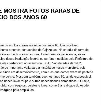
E MOSTRA FOTOS RARAS DE
CIO DOS ANOS 60
rcou em Cajazeiras no início dos anos 60. Em provável
douros e pontos destacados de Cajazeiras. Na estadia da terre de
m esses trechos e outras vias. Porém
não se sabe ainda, se as
pe dessa instituição federal ou se foram cedidas pela Prefeitura de
e elas pertencem ao acervo do IBGE. São datadas de 1962,
são de importante valia para a história do nosso município, pois
de ainda em desenvolvimento, com ruas que começavam da periferia
o no centro. Mostram também, que nos anos 60, ainda era possível
r, beber, lavar roupa e outras necessidades domésticas. Ou seja,
uído, com esgotos, dejetos e lixos, como é a realidade do Açude
 imagens
para ampliá-las.