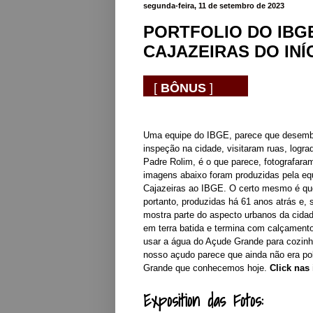
segunda-feira, 11 de setembro de 2023
PORTFOLIO DO IBG
CAJAZEIRAS DO INÍ
[
BÔNUS
]
Uma equipe do IBGE, parece que desemba
inspeção
na cidade, visitaram ruas, logra
Padre Rolim, é o que parece, fotografara
imagens abaixo foram produzidas pela equi
Cajazeiras ao IBGE. O certo mesmo é qu
portanto, produzidas há 61 anos atrás e, 
mostra parte do aspecto urbanos da cida
em terra batida e termina com calçament
usar a água do Açude Grande para cozinha
nosso açudo parece que ainda não era pol
Grande que conhecemos hoje.
Click nas
Exposition das Fotos: