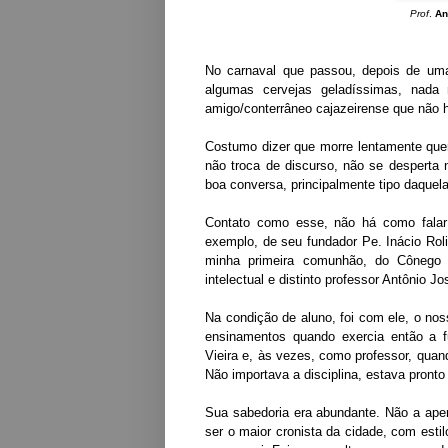
Prof
.
An
No carnaval que passou, depois de um
algumas cervejas geladíssimas, nad
amigo/conterrâneo cajazeirense que não h
Costumo dizer que morre lentamente quem
não troca de discurso, não se desperta
boa conversa, principalmente tipo daquel
Contato como esse, não há como falar
exemplo, de seu fundador Pe. Inácio Rol
minha primeira comunhão, do Cônego 
intelectual e distinto professor Antônio
Na condição de aluno, foi com ele, o nos
ensinamentos quando exercia então a f
Vieira e, às vezes, como professor, qua
Não importava a disciplina, estava pronto
Sua sabedoria era abundante. Não a apen
ser o maior cronista da cidade, com estilo 