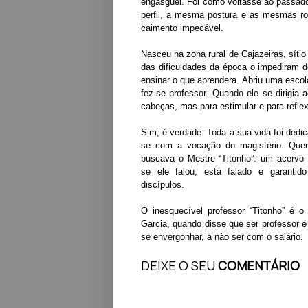
engasguei. Foi como voltasse ao passad
perfil, a mesma postura e as mesmas ro
caimento impecável.
Nasceu na zona rural de Cajazeiras, sítio
das dificuldades da época o impediram de
ensinar o que aprendera. Abriu uma escola
fez-se professor. Quando ele se dirigia 
cabeças, mas para estimular e para refle
Sim, é verdade. Toda a sua vida foi dedi
se com a vocação do magistério. Quem
buscava o Mestre “Titonho”: um acervo 
se ele falou, está falado e garanti
discípulos.
O inesquecível professor “Titonho” é o 
Garcia, quando disse que ser professor
se envergonhar, a não ser com o salário.
DEIXE O SEU
COMENTÁRIO