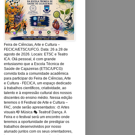
Feira de Ciências, Arte e Cultura –
FECICA/ETSC/UFCG. Data: 26 a 28 de
agosto de 2026. Locais: ETSC e Teatro
ICA. Olá pessoal, é com grande
entusiasmo que a Escola Técnica de
Saúde de Cajazeiras (ETSC/UFCG)
convida toda a comunidade acadêmica
para participar do Feira de Ciências, Arte
e Cultura - FECICA, um espaço dedicado
à trabalhos científicos, criatividade, ao
talento e à expressão cultural dos nossos
discentes do ensino médio. Nessa edição
teremos o II Festival de Arte e Cultura –
FAC, onde serão apresentados: 🎨 Artes
visuais 🎼 Música 🎭 Teatro💃 Dança. A
Feira e o festival será um encontro onde
teremos a oportunidade de prestigiar os
trabalhos desenvolvidos por nosso
alunado juntos com os seus orientadores,