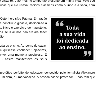
o distante, e ao mesmo tempo tão presente em minha vida. Pelo seu
upas que ele usava: tecidos clássicos como o linho e a seda, com
 Cotó, hoje sítio Fátima. Em razão
 concluir o ginásio, dedicou-se a
, inicio o exercício do magistério,
aos seus alunos não era ara fazer
xão.
cada ao ensino. Ao ponto de casar-
 quisesse conhecer Cajazeiras,
vivo, uma memória prodigiosa. E
do - assim manifestava os seus
protótipo perfeito de educador concedido pelo jornalista Alexandre
 é um dom, é uma vocação. A pessoa nasce professor. E não tem que