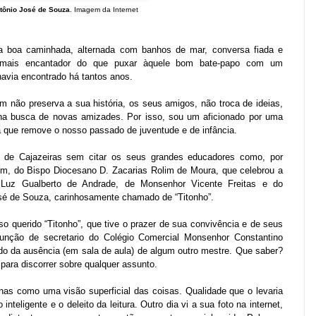
tônio José de Souza
. Imagem da Internet
a boa caminhada, alternada com banhos de mar, conversa fiada e
a mais encantador do que puxar àquele bom bate-papo com um
avia encontrado há tantos anos.
 não preserva a sua história, os seus amigos, não troca de ideias,
 na busca de novas amizades. Por isso, sou um aficionado por uma
a que remove o nosso passado de juventude e de infância.
 de Cajazeiras sem citar os seus grandes educadores como, por
im, do Bispo Diocesano D. Zacarias Rolim de Moura, que celebrou a
Luz Gualberto de Andrade, de Monsenhor Vicente Freitas e do
 José de Souza, carinhosamente chamado de “Titonho”.
so querido “Titonho”, que tive o prazer de sua convivência e de seus
unção de secretario do Colégio Comercial Monsenhor Constantino
ndo da ausência (em sala de aula) de algum outro mestre. Que saber?
 para discorrer sobre qualquer assunto.
as como uma visão superficial das coisas. Qualidade que o levaria
inteligente e o deleito da leitura. Outro dia vi a sua foto na internet,