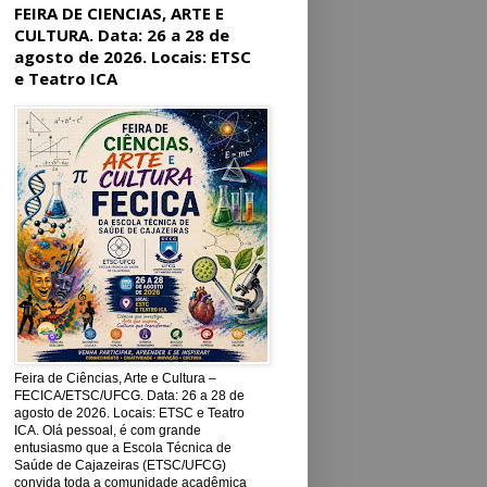
FEIRA DE CIENCIAS, ARTE E
CULTURA. Data: 26 a 28 de
agosto de 2026. Locais: ETSC
e Teatro ICA
Feira de Ciências, Arte e Cultura –
FECICA/ETSC/UFCG. Data: 26 a 28 de
agosto de 2026. Locais: ETSC e Teatro
ICA. Olá pessoal, é com grande
entusiasmo que a Escola Técnica de
Saúde de Cajazeiras (ETSC/UFCG)
convida toda a comunidade acadêmica