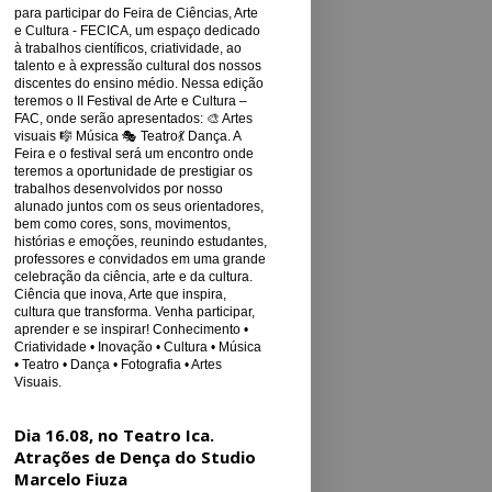
para participar do Feira de Ciências, Arte
e Cultura - FECICA, um espaço dedicado
à trabalhos científicos, criatividade, ao
talento e à expressão cultural dos nossos
discentes do ensino médio. Nessa edição
teremos o II Festival de Arte e Cultura –
FAC, onde serão apresentados: 🎨 Artes
visuais 🎼 Música 🎭 Teatro💃 Dança. A
Feira e o festival será um encontro onde
teremos a oportunidade de prestigiar os
trabalhos desenvolvidos por nosso
alunado juntos com os seus orientadores,
bem como cores, sons, movimentos,
histórias e emoções, reunindo estudantes,
professores e convidados em uma grande
celebração da ciência, arte e da cultura.
Ciência que inova, Arte que inspira,
cultura que transforma. Venha participar,
aprender e se inspirar! Conhecimento •
Criatividade • Inovação • Cultura • Música
• Teatro • Dança • Fotografia • Artes
Visuais.
Dia 16.08, no Teatro Ica.
Atrações de Dença do Studio
Marcelo Fiuza