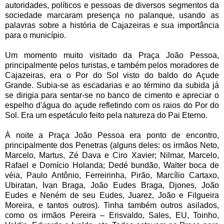
autoridades, políticos e pessoas de diversos segmentos da
sociedade marcaram presença no palanque, usando as
palavras sobre a história de Cajazeiras e sua importância
para o município.
Um momento muito visitado da Praça João Pessoa,
principalmente pelos turistas, e também pelos moradores de
Cajazeiras, era o Por do Sol visto do baldo do Açude
Grande. Subia-se as escadarias e ao término da subida já
se dirigia para sentar-se no banco de cimento e apreciar o
espelho d'água do açude refletindo com os raios do Por do
Sol. Era um espetáculo feito pela natureza do Pai Eterno.
À noite a Praça João Pessoa era ponto de encontro,
principalmente dos Penetras (alguns deles: os irmãos Neto,
Marcelo, Martus, Zé Dava e Ciro Xavier; Nilmar, Marcelo,
Rafael e Domício Holanda; Dedé bundão, Walter boca de
véia, Paulo Antônio, Ferreirinha, Pirão, Marcílio Cartaxo,
Ubiratan, Ivan Braga, João Eudes Braga, Djones, João
Eudes e Neném de seu Eudes, Juarez, João e Filgueira
Moreira, e tantos outros). Tinha também outros asilados,
como os irmãos Pereira – Erisvaldo, Sales, EU, Toinho,