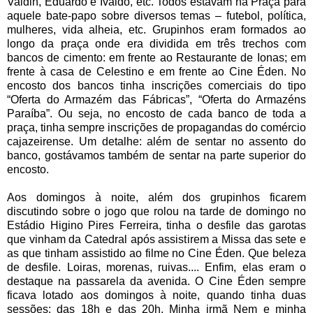
Valdin, Eduardo e Ivaldo, etc. Todos estavam na Praça para
aquele bate-papo sobre diversos temas – futebol, política,
mulheres, vida alheia, etc. Grupinhos eram formados ao
longo da praça onde era dividida em três trechos com
bancos de cimento: em frente ao Restaurante de Ionas; em
frente à casa de Celestino e em frente ao Cine Éden. No
encosto dos bancos tinha inscrições comerciais do tipo
“Oferta do Armazém das Fábricas”, “Oferta do Armazéns
Paraíba”. Ou seja, no encosto de cada banco de toda a
praça, tinha sempre inscrições de propagandas do comércio
cajazeirense. Um detalhe: além de sentar no assento do
banco, gostávamos também de sentar na parte superior do
encosto.
Aos domingos à noite, além dos grupinhos ficarem
discutindo sobre o jogo que rolou na tarde de domingo no
Estádio Higino Pires Ferreira, tinha o desfile das garotas
que vinham da Catedral após assistirem a Missa das sete e
as que tinham assistido ao filme no Cine Éden. Que beleza
de desfile. Loiras, morenas, ruivas.... Enfim, elas eram o
destaque na passarela da avenida. O Cine Éden sempre
ficava lotado aos domingos à noite, quando tinha duas
sessões: das 18h e das 20h. Minha irmã Nem e minha