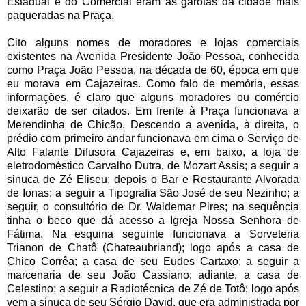
Estadual e do Comercial eram as garotas da cidade mais
paqueradas na Praça.
Cito alguns nomes de moradores e lojas comerciais
existentes na Avenida Presidente João Pessoa, conhecida
como Praça João Pessoa, na década de 60, época em que
eu morava em Cajazeiras. Como falo de memória, essas
informações, é claro que alguns moradores ou comércio
deixarão de ser citados. Em frente à Praça funcionava a
Merendinha de Chicão. Descendo a avenida, à direita, o
prédio com primeiro andar funcionava em cima o Serviço de
Alto Falante Difusora Cajazeiras e, em baixo, a loja de
eletrodoméstico Carvalho Dutra, de Mozart Assis; a seguir a
sinuca de Zé Eliseu; depois o Bar e Restaurante Alvorada
de Ionas; a seguir a Tipografia São José de seu Nezinho; a
seguir, o consultório de Dr. Waldemar Pires; na sequência
tinha o beco que dá acesso a Igreja Nossa Senhora de
Fátima. Na esquina seguinte funcionava a Sorveteria
Trianon de Chatô (Chateaubriand); logo após a casa de
Chico Corrêa; a casa de seu Eudes Cartaxo; a seguir a
marcenaria de seu João Cassiano; adiante, a casa de
Celestino; a seguir a Radiotécnica de Zé de Totô; logo após
vem a sinuca de seu Sérgio David, que era administrada por