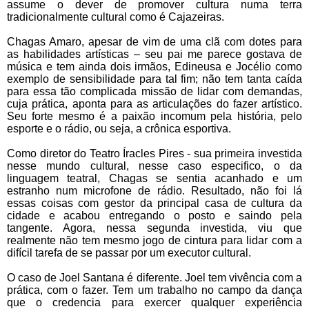
assume o dever de promover cultura numa terra
tradicionalmente cultural como é Cajazeiras.
Chagas Amaro, apesar de vim de uma clã com dotes para
as habilidades artísticas – seu pai me parece gostava de
música e tem ainda dois irmãos, Edineusa e Jocélio como
exemplo de sensibilidade para tal fim; não tem tanta caída
para essa tão complicada missão de lidar com demandas,
cuja prática, aponta para as articulações do fazer artístico.
Seu forte mesmo é a paixão incomum pela história, pelo
esporte e o rádio, ou seja, a crônica esportiva.
Como diretor do Teatro Íracles Pires - sua primeira investida
nesse mundo cultural, nesse caso especifico, o da
linguagem teatral, Chagas se sentia acanhado e um
estranho num microfone de rádio. Resultado, não foi lá
essas coisas com gestor da principal casa de cultura da
cidade e acabou entregando o posto e saindo pela
tangente. Agora, nessa segunda investida, viu que
realmente não tem mesmo jogo de cintura para lidar com a
difícil tarefa de se passar por um executor cultural.
O caso de Joel Santana é diferente. Joel tem vivência com a
prática, com o fazer. Tem um trabalho no campo da dança
que o credencia para exercer qualquer experiência