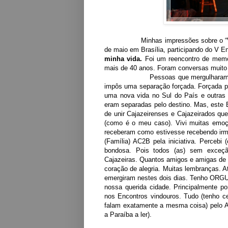
Minhas impressões sobre o “V Encont
de maio em Brasília, participando do V E
minha vida.
Foi um reencontro de memó
mais de 40 anos. Foram conversas muito 
Pessoas que mergulharam em uma h
impôs uma separação forçada. Forçada p
uma nova vida no Sul do País e outras 
eram separadas pelo destino. Mas, este 
de unir Cajazeirenses e Cajazeirados qu
(como é o meu caso). Vivi muitas emo
receberam como estivesse recebendo irmã
(Família) AC2B pela iniciativa. Perceb
bondosa. Pois todos (as) sem exceç
Cajazeiras. Quantos amigos e amigas de 
coração de alegria. Muitas lembranças. 
emergiram nestes dois dias. Tenho ORGUL
nossa querida cidade. Principalmente p
nos Encontros vindouros. Tudo (tenho c
falam exatamente a mesma coisa) pelo A
a Paraíba a ler).