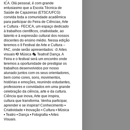
ICA. Olá pessoal, é com grande
entusiasmo que a Escola Técnica de
Saúde de Cajazeiras (ETSC/UFCG)
convida toda a comunidade acadêmica
para participar do Feira de Ciências, Arte
e Cultura - FECICA, um espaço dedicado
à trabalhos científicos, criatividade, ao
talento e à expressão cultural dos nossos
discentes do ensino médio. Nessa edição
teremos o II Festival de Arte e Cultura –
FAC, onde serão apresentados: 🎨 Artes
visuais 🎼 Música 🎭 Teatro💃 Dança. A
Feira e o festival será um encontro onde
teremos a oportunidade de prestigiar os
trabalhos desenvolvidos por nosso
alunado juntos com os seus orientadores,
bem como cores, sons, movimentos,
histórias e emoções, reunindo estudantes,
professores e convidados em uma grande
celebração da ciência, arte e da cultura.
Ciência que inova, Arte que inspira,
cultura que transforma. Venha participar,
aprender e se inspirar! Conhecimento •
Criatividade • Inovação • Cultura • Música
• Teatro • Dança • Fotografia • Artes
Visuais.