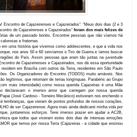
ro de Cajazeirenses e Cajazeirados”: “Meus dois dias (2 e 3
ncontro de Cajazeirenses e Cajazeirados”
foram dos mais felizes de
rias de um passado bonito. Encontrei pessoas que não víamos há
calorosas e fraternas.
istória que vivemos como adolescentes, e que a vida nos
orque, nos anos 50 e 60 servíamos o Tiro de Guerra e íamos buscar
regiões do País. Assim pessoas que eram tão juntas na juventude
Encontro de Cajazeirenses e Cajazeirados, nos dá essa oportunidade
e residem em Brasília com outros da Terra, residentes em São Paulo
ções. Os Organizadores do Encontro (TODOS) muito amáveis. Nos
o legítimos, que retornam de terras longínquas. Parabéns ao Grupo
i (com mais intensidade) como nossa querida Cajazeiras é uma Mãe
ão declaravam o imenso amor que carregam por nossa querida
Papai (José Cardoso - Torneiro Mecânico) estiveram nos enchendo o
Até lembranças, que vieram de pontos profundos de nossos corações,
HO de ser Cajazeirense. Agora mais ainda dedicarei minha vida por
orque, juntaremos esforços. Terei imenso prazer em ajudar a AC2B,
erteza que todos que viveram estes dois dias de intensas emoções
MOR que temos por nossa Terra (Cajazeiras - a cidade que ensinou