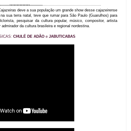
..............
........
...........
..................................................
 Cajazeiras deve a sua população um grande show desse cajazeirense
e na sua terra natal, teve que rumar para São Paulo (Guarulhos) para
clorista, pesquisar da cultura popular, músico, compositor, artista
r admirador da cultura brasileira e regional nordestina.
SICAS:
CHULÉ DE ADÃO
e
JABUTICABAS