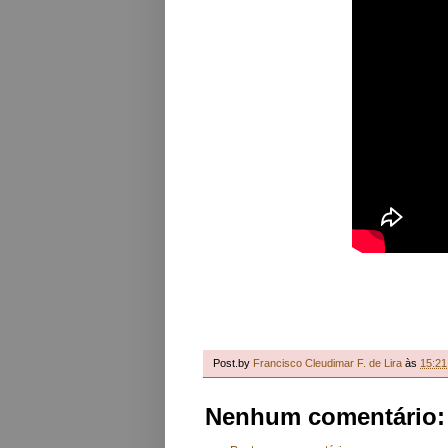
Post.by
Francisco Cleudimar F. de Lira
às
15:21
Nenhum comentário: