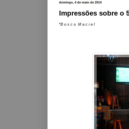
domingo, 4 de maio de 2014
Impressões sobre o 5
*
B o s
c o M a c i e l