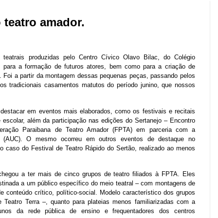
 teatro amador.
teatrais produzidas pelo Centro Cívico Olavo Bilac, do Colégio
 para a formação de futuros atores, bem como para a criação de
e. Foi a partir da montagem dessas pequenas peças, passando pelos
dos tradicionais casamentos matutos do período junino, que nossos
estacar em eventos mais elaborados, como os festivais e recitais
e escolar, além da participação nas edições do Sertanejo – Encontro
deração Paraibana de Teatro Amador (FPTA) em parceria com a
ras (AUC). O mesmo ocorreu em outros eventos de destaque no
i o caso do Festival de Teatro Rápido do Sertão, realizado ao menos
chegou a ter mais de cinco grupos de teatro filiados à FPTA. Eles
inada a um público específico do meio teatral – com montagens de
 conteúdo crítico, político-social. Modelo característico dos grupos
 Teatro Terra –, quanto para plateias menos familiarizadas com a
lunos da rede pública de ensino e frequentadores dos centros