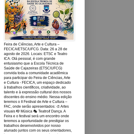
Feira de Ciências, Arte e Cultura –
FECICA/ETSC/UFCG. Data: 26 a 28 de
agosto de 2026. Locais: ETSC e Teatro
ICA. Olá pessoal, é com grande
entusiasmo que a Escola Técnica de
Saúde de Cajazeiras (ETSC/UFCG)
convida toda a comunidade acadêmica
para participar do Feira de Ciências, Arte
e Cultura - FECICA, um espaço dedicado
à trabalhos científicos, criatividade, ao
talento e à expressão cultural dos nossos
discentes do ensino médio. Nessa edição
teremos o II Festival de Arte e Cultura –
FAC, onde serão apresentados: 🎨 Artes
visuais 🎼 Música 🎭 Teatro💃 Dança. A
Feira e o festival será um encontro onde
teremos a oportunidade de prestigiar os
trabalhos desenvolvidos por nosso
alunado juntos com os seus orientadores,