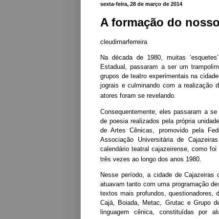
sexta-feira, 28 de março de 2014
A formação do nosso
cleudimarferreira
Na década de 1980, muitas ‘esquetes’ 
Estadual, passaram a ser um trampolim
grupos de teatro experimentais na cidad
jograis e culminando com a realização 
atores foram se revelando.
Consequentemente, eles passaram a se d
de poesia realizados pela própria unidad
de Artes Cênicas, promovido pela Fe
Associação Universitária de Cajazei
calendário teatral cajazeirense, como fo
três vezes ao longo dos anos 1980.
Nesse período, a cidade de Cajazeiras 
atuavam tanto com uma programação dest
textos mais profundos, questionadores, de
Cajá, Boiada, Metac, Grutac e Grupo de
linguagem cênica, constituídas por a