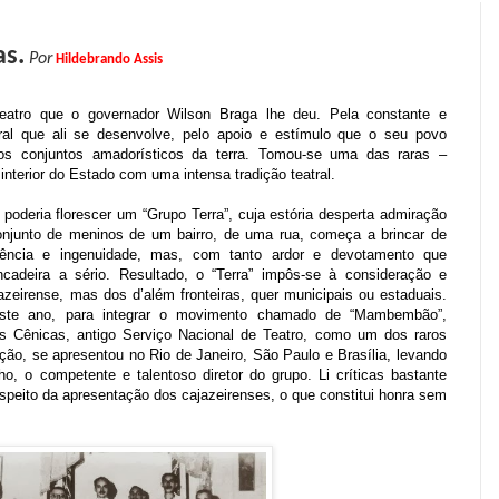
as.
Por
Hildebrando Assis
teatro que o governador Wilson Braga lhe deu. Pela constante e
tral que ali se desenvolve, pelo apoio e estímulo que o seu povo
os conjuntos amadorísticos da terra. Tomou-se uma das raras –
interior do Estado com uma intensa tradição teatral.
oderia florescer um “Grupo Terra”, cuja estória desperta admiração
njunto de meninos de um bairro, de uma rua, começa a brincar de
cência e ingenuidade, mas, com tanto ardor e devotamento que
ncadeira a sério. Resultado, o “Terra” impôs-se à consideração e
azeirense, mas dos d’além fronteiras, quer municipais ou estaduais.
deste ano, para integrar o movimento chamado de “Mambembão”,
rtes Cênicas, antigo Serviço Nacional de Teatro, como um dos raros
ção, se apresentou no Rio de Janeiro, São Paulo e Brasília, levando
ho, o competente e talentoso diretor do grupo. Li críticas bastante
 respeito da apresentação dos cajazeirenses, o que constitui honra sem