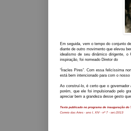
Em seguida, vem o tempo do conjunto de
diante de outro movimento que elevou bem
idealismo de seu dinâmico dirigente, o
inspiração, foi nomeado Diretor do
“Íracles Pires”. Com essa felicíssima 
está bem intencionado para com o nosso 
Ao construí-lo, é certo que o governador
porém, que ele foi impulsionado pelo g
apreciar bem a grandeza desse gesto que
Texto publicado no programa de inauguração do T
C
orreio das Artes - ano I, XIV - nº 7 - set./2013