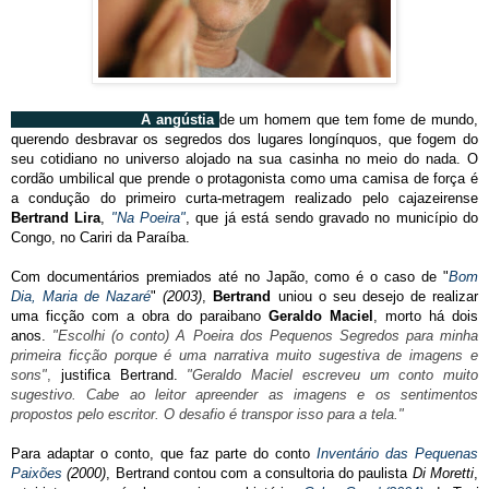
A angústia
de um homem que tem fome de mundo,
querendo desbravar os segredos dos lugares longínquos, que fogem do
seu cotidiano no universo alojado na sua casinha no meio do nada. O
cordão umbilical que prende o protagonista como uma camisa de força é
a condução do primeiro curta-metragem realizado pelo cajazeirense
Bertrand Lira
,
"Na Poeira"
, que já está sendo gravado no município do
Congo, no Cariri da Paraíba.
Com documentários premiados até no Japão, como é o caso de "
Bom
Dia, Maria de Nazaré
"
(2003)
,
Bertrand
uniou o seu desejo de realizar
uma ficção com a obra do paraibano
Geraldo Maciel
, morto há dois
anos.
"Escolhi (o conto) A Poeira dos Pequenos Segredos para minha
primeira ficção porque é uma narrativa muito sugestiva de imagens e
sons"
,
justifica Bertrand.
"Geraldo Maciel escreveu um conto muito
sugestivo. Cabe ao leitor apreender as imagens e os sentimentos
propostos pelo escritor. O desafio é transpor isso para a tela."
Para adaptar o conto, que faz parte do conto
Inventário das Pequenas
Paixões
(2000)
, Bertrand contou com a consultoria do paulista
Di Moretti
,