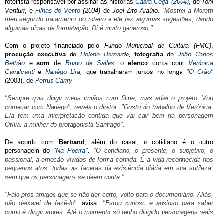
roteirista responsável por assinar as histórias
Cabra Cega' (2004)
, de
Toni
Venturi
, e
Filhas do Vento
(2004)
de
Joel Zito Araújo
.
"Mostrei a Moretti
meu segundo tratamento do roteiro e ele fez algumas sugestões, dando
algumas dicas de formatação. Di é muito generoso."
Com o projeto financiado pelo
Fundo Municipal de Cultura (FMC)
,
produção executiva
de
Heleno Bernardo
,
fotografia
de
João Carlos
Beltrão
e
som
de
Bruno de Salles,
o
elenco
conta com
Verônica
Cavalcanti
e
Nanêgo Lira,
que trabalharam juntos no longa
"O Grão"
(2008), de
Petrus Cariry
.
"Sempre quis dirigir meus irmãos num filme, mas adiei o projeto. Vou
começar com Nanego", revela o diretor. "Gosto do trabalho de Verônica.
Ela tem uma interpretação contida que vai cair bem na personagem
Otília, a mulher do protagonista Santiago".
De acordo com
Bertrand
, além do casal, o cotidiano é o outro
personagem do
"Na Poeira"
.
"O cotidiano, o presente, o subjetivo, o
passional, a emoção vividos de forma contida. É a vida reconhecida nos
pequenos atos, todas as facetas da existência diária em sua sutileza,
sem que os personagens se deem conta."
"Falo pros amigos que se não der certo, volto para o documentário. Aliás,
não deixarei de fazê-lo",
avisa.
"Estou curioso e ansioso para saber
como é dirigir atores. Até o momento só tenho dirigido personagens reais