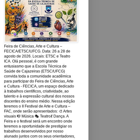
Feira de Ciências, Arte e Cultura –
FECICA/ETSC/UFCG. Data: 26 a 28 de
agosto de 2026. Locais: ETSC e Teatro
ICA. Olá pessoal, é com grande
entusiasmo que a Escola Técnica de
Saúde de Cajazeiras (ETSC/UFCG)
convida toda a comunidade acadêmica
para participar do Feira de Ciências, Arte
e Cultura - FECICA, um espaço dedicado
à trabalhos científicos, criatividade, ao
talento e à expressão cultural dos nossos
discentes do ensino médio. Nessa edição
teremos o II Festival de Arte e Cultura –
FAC, onde serão apresentados: 🎨 Artes
visuais 🎼 Música 🎭 Teatro💃 Dança. A
Feira e o festival será um encontro onde
teremos a oportunidade de prestigiar os
trabalhos desenvolvidos por nosso
alunado juntos com os seus orientadores,