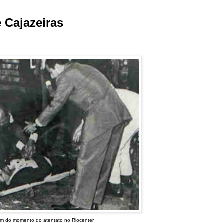
 Cajazeiras
m do momento do atentato no Riocenter