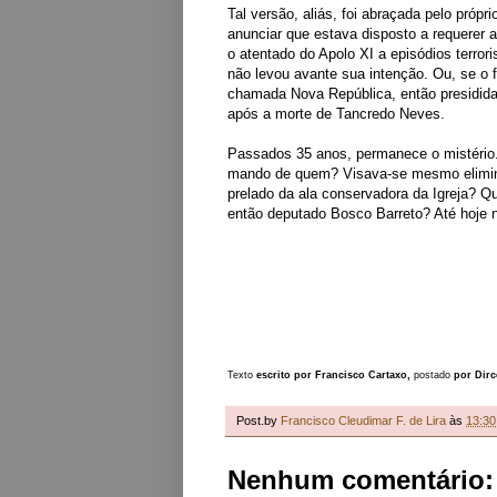
Tal versão, aliás, foi abraçada pelo próp
anunciar que estava disposto a requerer a
o atentado do Apolo XI a episódios terro
não levou avante sua intenção. Ou, se o f
chamada Nova República, então presidida
após a morte de Tancredo Neves.
Passados 35 anos, permanece o mistério.
mando de quem? Visava-se mesmo elimina
prelado da ala conservadora da Igreja? Qu
então deputado Bosco Barreto? Até hoje 
Texto
escrito por
Francisco Cartaxo,
p
ostado
por
Dir
Post.by
Francisco Cleudimar F. de Lira
às
13:30
Nenhum comentário: