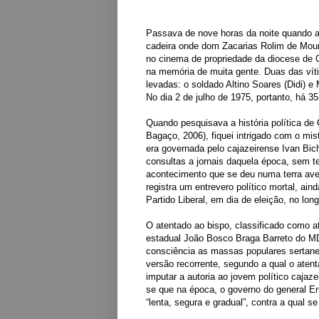
Passava de nove horas da noite quando a
cadeira onde dom Zacarias Rolim de Mo
no cinema de propriedade da diocese de C
na memória de muita gente. Duas das ví
levadas: o soldado Altino Soares (Didi) e
No dia 2 de julho de 1975, portanto, há 
Quando pesquisava a história política de C
Bagaço, 2006), fiquei intrigado com o mis
era governada pelo cajazeirense Ivan Bic
consultas a jornais daquela época, sem t
acontecimento que se deu numa terra avess
registra um entrevero político mortal, ai
Partido Liberal, em dia de eleição, no lo
O atentado ao bispo, classificado como at
estadual João Bosco Braga Barreto
do MD
consciência as massas populares sertanej
versão recorrente, segundo a qual o atent
imputar a autoria ao jovem político cajaze
se que na época, o governo do general Er
“lenta, segura e gradual”, contra a qual s