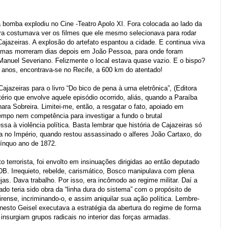
 bomba explodiu no Cine -Teatro Apolo XI. Fora colocada ao lado da
ura costumava
ver os filmes que ele mesmo selecionava para rodar
ajazeiras. A explosão do artefato espantou a cidade. E continua viva
timas morreram dias depois em João Pessoa, para onde foram
 Manuel Severiano. Felizmente o local estava quase vazio. E o bispo?
35 anos, encontrava-se no Recife, a 600 km do atentado!
ajazeiras para o livro “Do bico de pena à urna eletrônica”, (Editora
tério que envolve aquele episódio ocorrido, aliás, quando a Paraíba
hara Sobreira.
Limitei-me, então, a resgatar o fato, apoiado em
empo nem competência para investigar a fundo o brutal
a à violência política. Basta lembrar que história de Cajazeiras só
nda no Império, quando restou assassinado o alferes João Cartaxo, do
ngínquo ano de 1872.
o terrorista, foi envolto em insinuações dirigidas ao então deputado
B. Irrequieto, rebelde, carismático, Bosco manipulava com plena
as. Dava trabalho. Por isso, era incômodo ao regime militar. Daí a
ado teria sido obra da “linha dura do sistema” com o propósito de
irense, incriminando-o, e assim aniquilar sua ação política. Lembre-
nesto Geisel executava a estratégia da abertura do regime de forma
e insurgiam grupos radicais no interior das forças armadas.