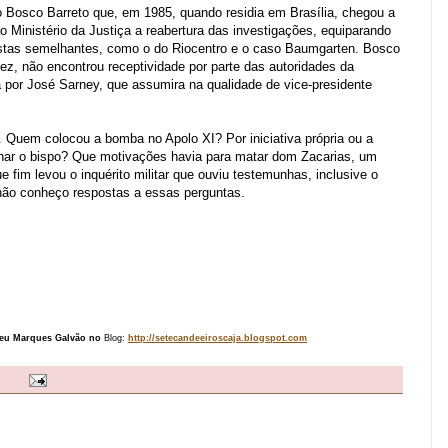
rio Bosco Barreto que, em 1985, quando residia em Brasília, chegou a
o Ministério da Justiça a reabertura das investigações, equiparando
ristas semelhantes, como o do Riocentro
e o caso Baumgarten.
Bosco
ez, não encontrou receptividade por parte das autoridades da
 por José Sarney, que assumira na qualidade de vice-presidente
 Quem colocou a bomba no Apolo XI? Por iniciativa própria ou a
r o bispo? Que motivações havia para matar dom Zacarias, um
e fim levou o inquérito militar que ouviu testemunhas, inclusive o
não conheço respostas a essas perguntas.
ceu Marques Galvão no
Blog:
http://setecandeeiroscaja.blogspot.com