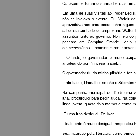
Os espíritos foram desarmados e as arm
Em uma de suas visitas ao Poder Legisla
não se iniciava o evento. Eu, Waldir d
aproveitávamos para encaminhar alguns 
sabe, era cunhado do empresário Walter B
assuntos junto ao governo. No meio do 
passara em Campina Grande. Meio pro
desnecessários. Impacientei-me e adverti
– Orlando, o governador é muito ocup
arrodeando por Princesa Isabel…
O governador riu da minha pilhéria e fez a
-Fala baixo, Ramalho, se não o Sócrates 
Na campanha municipal de 1976, uma ver
luta, procurou-o para pedir ajuda. Na co
linda jovem, quase dois metros e como mu
-É uma luta desigual, Dr. Ivan!
-Realmente é muito desigual, respondeu I
Sua incursão pela literatura como vimo