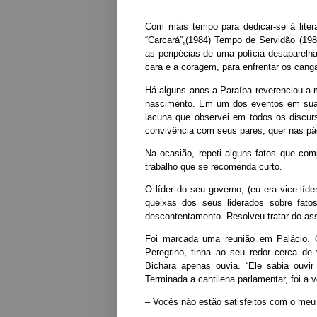
Com mais tempo para dedicar-se à litera
“Carcará”,(1984) Tempo de Servidão (198
as peripécias de uma polícia desaparelh
cara e a coragem, para enfrentar os cang
Há alguns anos a Paraíba reverenciou a
nascimento. Em um dos eventos em suas 
lacuna que observei em todos os discurs
convivência com seus pares, quer nas p
Na ocasião, repeti alguns fatos que co
trabalho que se recomenda curto.
O líder do seu governo, (eu era vice-líd
queixas dos seus liderados sobre fat
descontentamento. Resolveu tratar do as
Foi marcada uma reunião em Palácio. 
Peregrino, tinha ao seu redor cerca d
Bichara apenas ouvia. “Ele sabia ouv
Terminada a cantilena parlamentar, foi a v
– Vocês não estão satisfeitos com o meu