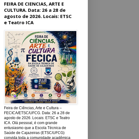
FEIRA DE CIENCIAS, ARTE E
CULTURA. Data: 26 a 28 de
agosto de 2026. Locais: ETSC
e Teatro ICA
Feira de Ciências, Arte e Cultura –
FECICA/ETSC/UFCG. Data: 26 a 28 de
agosto de 2026. Locais: ETSC e Teatro
ICA. Olá pessoal, é com grande
entusiasmo que a Escola Técnica de
Saúde de Cajazeiras (ETSC/UFCG)
convida toda a comunidade acadêmica