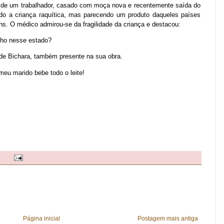
a de um trabalhador, casado com moça nova e recentemente saída do
ndo a criança raquítica, mas parecendo um produto daqueles países
s. O médico admirou-se da fragilidade da criança e destacou:
ilho nesse estado?
r de Bichara, também presente na sua obra.
meu marido bebe todo o leite!
Página inicial
Postagem mais antiga