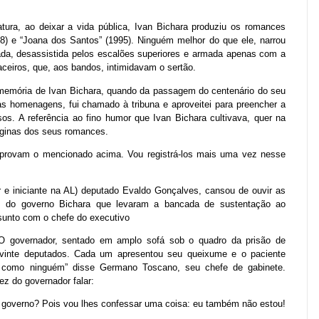
tura, ao deixar a vida pública, Ivan Bichara produziu os romances
8) e “Joana dos Santos” (1995). Ninguém melhor do que ele, narrou
ada, desassistida pelos escalões superiores e armada apenas com a
aceiros, que, aos bandos, intimidavam o sertão.
 memória de Ivan Bichara, quando da passagem do centenário do seu
homenagens, fui chamado à tribuna e aproveitei para preencher a
os. A referência ao fino humor que Ivan Bichara cultivava, quer na
áginas dos seus romances.
mprovam o mencionado acima. Vou registrá-los mais uma vez nesse
er e iniciante na AL) deputado Evaldo Gonçalves, cansou de ouvir as
os do governo Bichara que levaram a bancada de sustentação ao
sunto com o chefe do executivo
O governador, sentado em amplo sofá sob o quadro da prisão de
e vinte deputados. Cada um apresentou seu queixume e o paciente
ir como ninguém” disse Germano Toscano, seu chefe de gabinete.
ez do governador falar:
 governo? Pois vou lhes confessar uma coisa: eu também não estou!