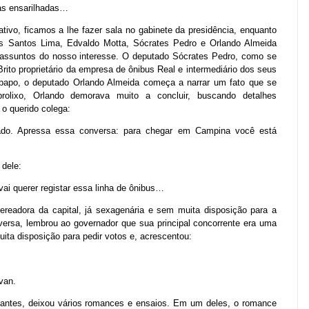
as ensarilhadas…
tivo, ficamos a lhe fazer sala no gabinete da presidência, enquanto
os Santos Lima, Edvaldo Motta, Sócrates Pedro e Orlando Almeida
assuntos do nosso interesse. O deputado Sócrates Pedro, como se
rito proprietário da empresa de ônibus Real e intermediário dos seus
papo, o deputado Orlando Almeida começa a narrar um fato que se
lixo, Orlando demorava muito a concluir, buscando detalhes
 o querido colega:
ado. Apressa essa conversa: para chegar em Campina você está
 dele:
vai querer registar essa linha de ônibus…
eadora da capital, já sexagenária e sem muita disposição para a
nversa, lembrou ao governador que sua principal concorrente era uma
ita disposição para pedir votos e, acrescentou:
van.
s antes, deixou vários romances e ensaios. Em um deles, o romance