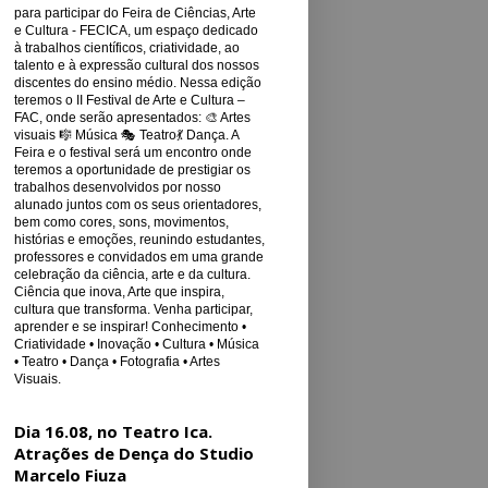
para participar do Feira de Ciências, Arte
e Cultura - FECICA, um espaço dedicado
à trabalhos científicos, criatividade, ao
talento e à expressão cultural dos nossos
discentes do ensino médio. Nessa edição
teremos o II Festival de Arte e Cultura –
FAC, onde serão apresentados: 🎨 Artes
visuais 🎼 Música 🎭 Teatro💃 Dança. A
Feira e o festival será um encontro onde
teremos a oportunidade de prestigiar os
trabalhos desenvolvidos por nosso
alunado juntos com os seus orientadores,
bem como cores, sons, movimentos,
histórias e emoções, reunindo estudantes,
professores e convidados em uma grande
celebração da ciência, arte e da cultura.
Ciência que inova, Arte que inspira,
cultura que transforma. Venha participar,
aprender e se inspirar! Conhecimento •
Criatividade • Inovação • Cultura • Música
• Teatro • Dança • Fotografia • Artes
Visuais.
Dia 16.08, no Teatro Ica.
Atrações de Dença do Studio
Marcelo Fiuza