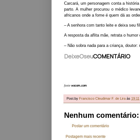
Carcará, um personagem conta a históri
parto. A mulher procurou o médico leva
africanos onde a fome é quem dá as orden
– A senhora com tanto leite e deixa seu f
A resposta da aflita mãe, retrata o humo
– Não sobra nada para a criança, doutor: 
DeixeOseu
COMENTÁRIO
ws
com..com
fonte
Post.by
Francisco Cleudimar F. de Lira
às
19:11
Nenhum comentário:
Postar um comentário
Postagem mais recente