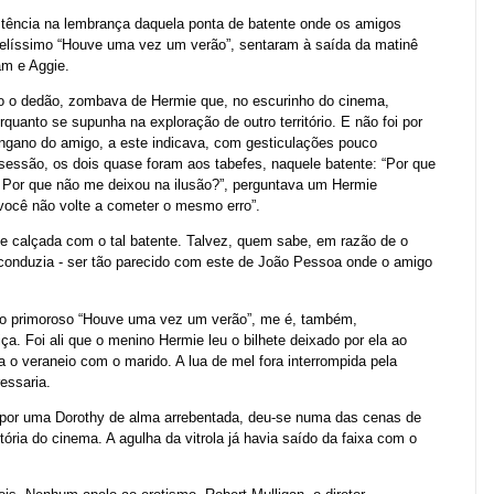
stência na lembrança daquela ponta de batente onde os amigos
elíssimo “Houve uma vez um verão”, sentaram à saída da matinê
am e Aggie.
o o dedão, zombava de Hermie que, no escurinho do cinema,
quanto se supunha na exploração de outro território. E não foi por
engano do amigo, a este indicava, com gesticulações pouco
 sessão, os dois quase foram aos tabefes, naquele batente: “Por que
 Por que não me deixou na ilusão?”, perguntava um Hermie
 você não volte a cometer o mesmo erro”.
e calçada com o tal batente. Talvez, quem sabe, em razão de o
 conduzia - ser tão parecido com este de João Pessoa onde o amigo
no primoroso “Houve uma vez um verão”, me é, também,
ça. Foi ali que o menino Hermie leu o bilhete deixado por ela ao
 o veraneio com o marido. A lua de mel fora interrompida pela
essaria.
 por uma Dorothy de alma arrebentada, deu-se numa das cenas de
ória do cinema. A agulha da vitrola já havia saído da faixa com o