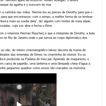
is. Nenhum apelo ao erotismo. Robert Mulligan, o diretor
raspar da agulha e o sussurro do mar.
m a cartinha nas mãos, Hermie leu as preces de Dorothy para que o
 para que encontrasse, com o tempo, a melhor forma de se lembrar
 “Nunca mais eu soube dela”, diz alguém com timbre de meia idade,
ssadas, cuja voz abre e fecha o filme.
com o roteirista Herman Raucher) e que a intérprete de Dorothy, a bela
eu no Rio de Janeiro onde o pai servia ao corpo diplomático dos
 ou não, do roteiro cinematográfico talvez decorra da mania de
brados das emendas de filmes no cineminha do interior. Eu os
oce produzido na Padaria do meu pai. Aprendiz de maquinista, o
com caixa de papelão, uma lanterna e uma lâmpada cheia d’água a
e tenho pequenos quadros como esses tão cravados na memória.