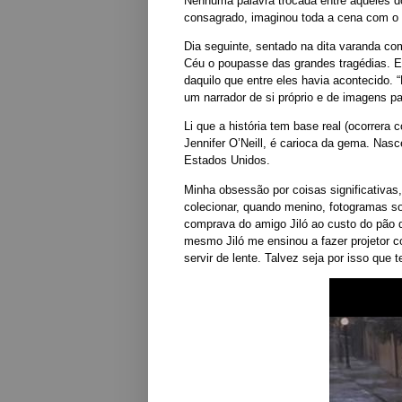
Nenhuma palavra trocada entre aqueles do
consagrado, imaginou toda a cena com o 
Dia seguinte, sentado na dita varanda co
Céu o poupasse das grandes tragédias. E
daquilo que entre eles havia acontecido.
um narrador de si próprio e de imagens pa
Li que a história tem base real (ocorrera 
Jennifer O’Neill, é carioca da gema. Nasc
Estados Unidos.
Minha obsessão por coisas significativas,
colecionar, quando menino, fotogramas so
comprava do amigo Jiló ao custo do pão d
mesmo Jiló me ensinou a fazer projetor 
servir de lente. Talvez seja por isso qu