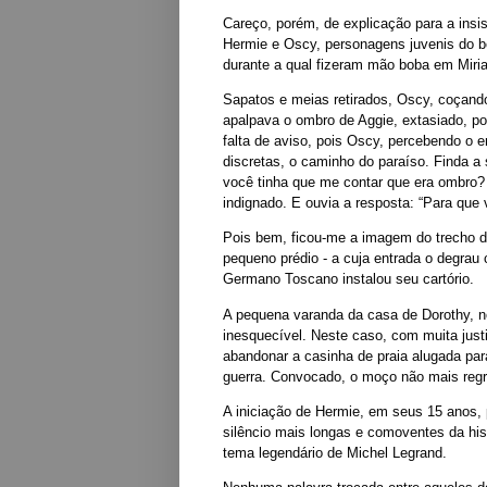
Careço, porém, de explicação para a insi
Hermie e Oscy, personagens juvenis do b
durante a qual fizeram mão boba em Miri
Sapatos e meias retirados, Oscy, coçand
apalpava o ombro de Aggie, extasiado, por
falta de aviso, pois Oscy, percebendo o 
discretas, o caminho do paraíso. Finda a
você tinha que me contar que era ombro?
indignado. E ouvia a resposta: “Para que
Pois bem, ficou-me a imagem do trecho d
pequeno prédio - a cuja entrada o degrau
Germano Toscano instalou seu cartório.
A pequena varanda da casa de Dorothy, 
inesquecível. Neste caso, com muita justi
abandonar a casinha de praia alugada para
guerra. Convocado, o moço não mais regr
A iniciação de Hermie, em seus 15 anos,
silêncio mais longas e comoventes da hist
tema legendário de Michel Legrand.