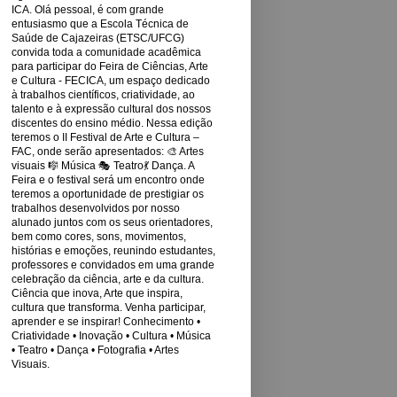
ICA. Olá pessoal, é com grande
entusiasmo que a Escola Técnica de
Saúde de Cajazeiras (ETSC/UFCG)
convida toda a comunidade acadêmica
para participar do Feira de Ciências, Arte
e Cultura - FECICA, um espaço dedicado
à trabalhos científicos, criatividade, ao
talento e à expressão cultural dos nossos
discentes do ensino médio. Nessa edição
teremos o II Festival de Arte e Cultura –
FAC, onde serão apresentados: 🎨 Artes
visuais 🎼 Música 🎭 Teatro💃 Dança. A
Feira e o festival será um encontro onde
teremos a oportunidade de prestigiar os
trabalhos desenvolvidos por nosso
alunado juntos com os seus orientadores,
bem como cores, sons, movimentos,
histórias e emoções, reunindo estudantes,
professores e convidados em uma grande
celebração da ciência, arte e da cultura.
Ciência que inova, Arte que inspira,
cultura que transforma. Venha participar,
aprender e se inspirar! Conhecimento •
Criatividade • Inovação • Cultura • Música
• Teatro • Dança • Fotografia • Artes
Visuais.