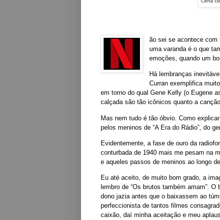
Cena cl
ão sei se acontece com 
uma varanda é o que tam
emoções, quando um bom
Há lembranças inevitávei
Curran exemplifica muit
em torno do qual Gene Kelly (o Eugene a
calçada são tão icônicos quanto a canção 
Mas nem tudo é tão óbvio. Como explicar
pelos meninos de “A Era do Rádio”, do ge
Evidentemente, a fase de ouro da radiofo
conturbada de 1940 mais me pesam na me
e aqueles passos de meninos ao longo de
Eu até aceito, de muito bom grado, a im
lembro de “Os brutos também amam”. O b
dono jazia antes que o baixassem ao túmu
perfeccionista de tantos filmes consagrado
caixão, daí minha aceitação e meu aplau