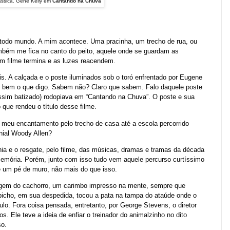
ássica. Gene Kelly em
Cantando na Chuva
todo mundo. A mim acontece. Uma pracinha, um trecho de rua, ou
bém me fica no canto do peito, aquele onde se guardam as
 filme termina e as luzes reacendem.
s. A calçada e o poste iluminados sob o toró enfrentado por Eugene
o bem o que digo. Sabem não? Claro que sabem. Falo daquele poste
ssim batizado) rodopiava em “Cantando na Chuva”. O poste e sua
que rendeu o título desse filme.
 meu encantamento pelo trecho de casa até a escola percorrido
nial Woody Allen?
nia e o resgate, pelo filme, das músicas, dramas e tramas da década
mória. Porém, junto com isso tudo vem aquele percurso curtíssimo
 um pé de muro, não mais do que isso.
agem do cachorro, um carimbo impresso na mente, sempre que
icho, em sua despedida, tocou a pata na tampa do ataúde onde o
lo. Fora coisa pensada, entretanto, por George Stevens, o diretor
s. Ele teve a ideia de enfiar o treinador do animalzinho no dito
so.