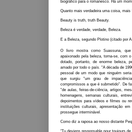
biográfico para o romanesco. Há um momen
Quanto mais verdadeira uma coisa, mais b
Beauty is truth, truth Beauty.
Beleza é verdade, verdade, Beleza.
E a Beleza, segundo Plotino (citado por 
O livro mostra como Suassuna, que
apaixonado pela beleza, torna-se, com 
dotado, portanto, de enorme beleza, 
amado por todo o país. "A década de 1990 
pessoal de um modo que ninguém seria c
que surgiu "um grau de impaciênci
compromissos a que é submetido". De fato
"de aulas, feiras-de-ciência, artigos, me
homenagens, semanas culturais, entrevis
depoimentos para vídeos e filmes ou re
instituições culturais, apresentação em
prossegue interminável.
Como diz a raposa ao nosso distante Peq
“Tu deviens responsable pour toujours de 