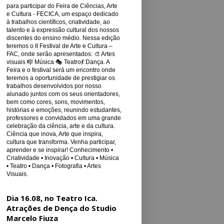
para participar do Feira de Ciências, Arte
e Cultura - FECICA, um espaço dedicado
à trabalhos científicos, criatividade, ao
talento e à expressão cultural dos nossos
discentes do ensino médio. Nessa edição
teremos o II Festival de Arte e Cultura –
FAC, onde serão apresentados: 🎨 Artes
visuais 🎼 Música 🎭 Teatro💃 Dança. A
Feira e o festival será um encontro onde
teremos a oportunidade de prestigiar os
trabalhos desenvolvidos por nosso
alunado juntos com os seus orientadores,
bem como cores, sons, movimentos,
histórias e emoções, reunindo estudantes,
professores e convidados em uma grande
celebração da ciência, arte e da cultura.
Ciência que inova, Arte que inspira,
cultura que transforma. Venha participar,
aprender e se inspirar! Conhecimento •
Criatividade • Inovação • Cultura • Música
• Teatro • Dança • Fotografia • Artes
Visuais.
Dia 16.08, no Teatro Ica.
Atrações de Dença do Studio
Marcelo Fiuza