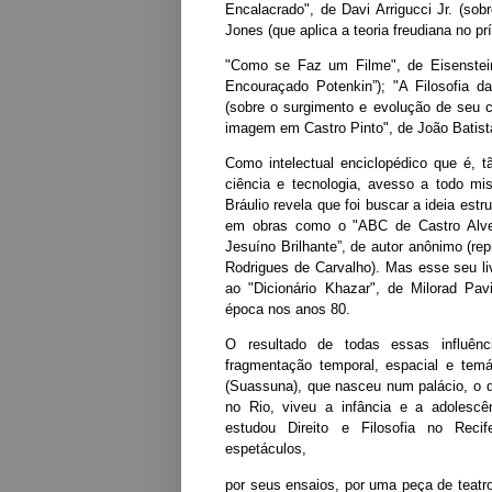
Encalacrado", de
Davi Arrigucci
Jr. (sob
Jones
(que aplica a teoria freudiana no p
"Como se Faz um Filme", de
Eisenstei
Encouraçado Potenkin”); "A Filosofia 
(sobre o surgimento e evolução de seu 
imagem em Castro Pinto", de João Batista
Como intelectual enciclopédico que é, t
ciência e tecnologia, avesso a todo mis
Bráulio revela que foi buscar a ideia estru
em obras como o "ABC de Castro Alv
Jesuíno Brilhante”, de autor anônimo (re
Rodrigues de Carvalho). Mas esse seu l
ao "Dicionário Khazar", de Milorad Pa
época nos anos 80.
O resultado de todas essas influênc
fragmentação temporal, espacial e tem
(Suassuna), que nasceu num palácio, o 
no Rio, viveu a infância e a adolescê
estudou Direito e Filosofia no Reci
espetáculos,
por seus ensaios, por uma peça de teatr