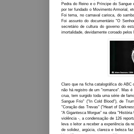
Pedra do Reino e o Príncipe do Sangue do
por ter fundado o Movimento Armorial, etc
Foi tema, no carnaval carioca, do samb
Foi assunto do documentário "O Senhor
secretário de cultura do governo do es
imortalidade, devidamente coroado pelos
Claro que na ficha catalográfica do ABC 
não há registro de um "romance". Mas é
crua, tem surgido toda uma série de fam
Sangue Frio" ("In Cold Blood"), de Tru
"Coração das Trevas" ("Heart of Darkness
“A Gigantesca Morgue” na obra "História 
violência -, a condensação de 126 report
leva o leitor a receber a experiência da
de solidez, argúcia, clareza e beleza fa