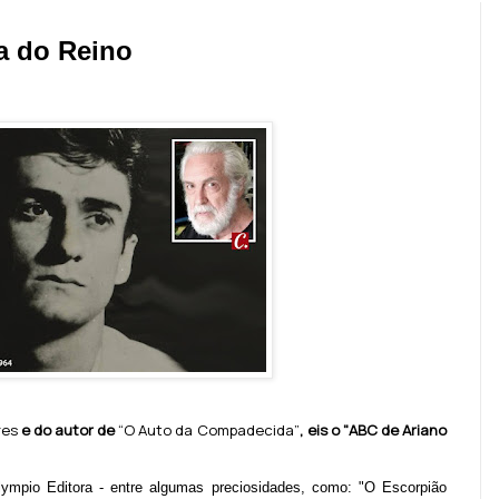
a do Reino
res
e do autor de
“
O Auto da Compadecid
a”
, eis o "ABC de Ariano
lympio Editora - entre algumas preciosidades, como: "O Escorpião