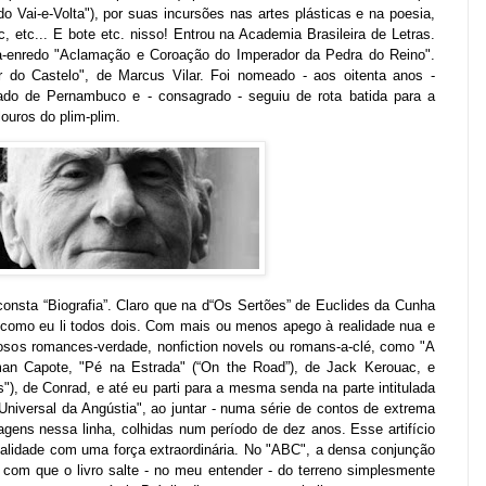
 Vai-e-Volta"), por suas incursões nas artes plásticas e na poesia,
, etc... E bote etc. nisso! Entrou na Academia Brasileira de Letras.
a-enredo "Aclamação e Coroação do Imperador da Pedra do Reino".
 do Castelo", de Marcus Vilar. Foi nomeado - aos oitenta anos -
tado de Pernambuco e - consagrado - seguiu de rota batida para a
 louros do
plim-plim
.
consta “Biografia”. Claro que na d“Os Sertões” de Euclides da Cunha
 como eu li todos dois. Com mais ou menos apego à realidade nua e
osos romances-verdade, nonfiction novels ou romans-a-clé, como "A
man Capote, "Pé na Estrada" (“On the Road”), de Jack Kerouac, e
"), de Conrad, e até eu parti para a mesma senda na parte intitulada
Universal da Angústia", ao juntar - numa série de contos de extrema
agens nessa linha, colhidas num período de dez anos. Esse artifício
 realidade com uma força extraordinária. No "ABC", a densa conjunção
z com que o livro salte - no meu entender - do terreno simplesmente