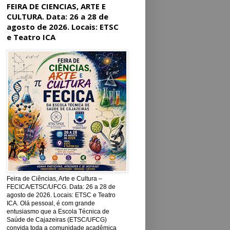
FEIRA DE CIENCIAS, ARTE E
CULTURA. Data: 26 a 28 de
agosto de 2026. Locais: ETSC
e Teatro ICA
Feira de Ciências, Arte e Cultura –
FECICA/ETSC/UFCG. Data: 26 a 28 de
agosto de 2026. Locais: ETSC e Teatro
ICA. Olá pessoal, é com grande
entusiasmo que a Escola Técnica de
Saúde de Cajazeiras (ETSC/UFCG)
convida toda a comunidade acadêmica