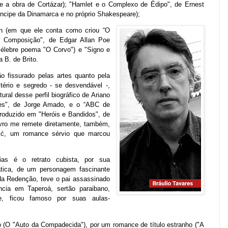
re a obra de Cortázar); "Hamlet e o Complexo de Édipo", de
Ernest
ríncipe da Dinamarca e no próprio Shakespeare);
n
(em que ele conta como criou “O
da Composição", de Edgar Allan Poe
célebre poema "O Corvo") e "Signo e
 B. de Brito.
ão fissurado pelas artes quanto pela
tério e segredo - se desvendável -,
tural desse perfil biográfico de Ariano
es", de Jorge Amado, e o “ABC de
produzido em "Heróis e Bandidos", de
ivro me remete diretamente, também,
vić, um romance sérvio que marcou
ias é o retrato cubista, por sua
ática, de um personagem fascinante
da Redenção, teve o pai assassinado
ncia em Taperoá, sertão paraibano,
fe, ficou famoso por suas aulas-
o (O "Auto da Compadecida"), por um romance de título estranho ("A