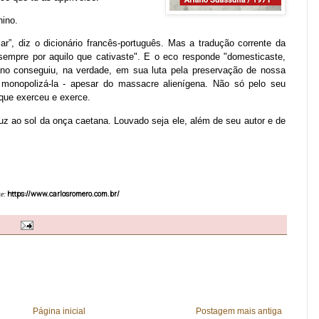
nino.
r”, diz o dicionário francês-português. Mas a tradução corrente da
 sempre por aquilo que cativaste". E o eco responde "domesticaste,
no conseguiu, na verdade, em sua luta pela preservação de nossa
a, monopolizá-la - apesar do massacre alienígena. Não só pelo seu
 que exerceu e exerce.
uz ao sol da onça caetana. Louvado seja ele, além de seu autor e de
https://www.carlosromero.com.br/
te:
Página inicial
Postagem mais antiga