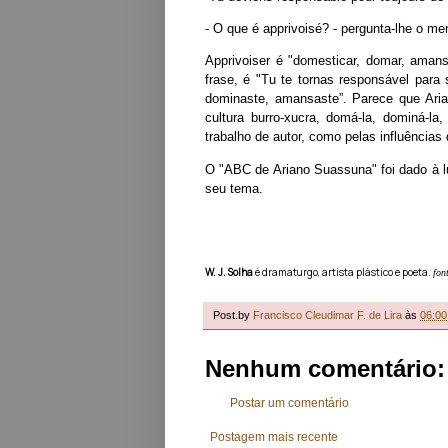
- O que é
apprivoisé
? - pergunta-lhe o me
Apprivoiser
é "domesticar, domar, amansa
frase, é "Tu te tornas responsável para
dominaste, amansaste”. Parece que Aria
cultura burro-xucra, domá-la, dominá-l
trabalho de autor, como pelas influências
O "ABC de Ariano Suassuna" foi dado à l
seu tema.
W. J. Solha
é dramaturgo, artista plástico e poeta.
fon
Post.by
Francisco Cleudimar F. de Lira
às
06:00
Nenhum comentário:
Postar um comentário
Postagem mais recente