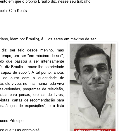
to em que o próprio Bráulio diz, nesse seu trabalho:
ela. Cita Keats:
Ariano, idem por Bráulio), é… os seres em máximo de ser.
 diz ser feio desde menino, mas
o tempo, um ser "em máximo de ser",
pelo que passou a ser intensamente
- diz Bráulio - trouxe-lhe notoriedade
apaz de supor”. A tal ponto, anota,
a do autor com a quantidade de
, ele viveu, no final, numa roda-viva
sas-redondas, programas de televisão,
tas para jornais, orelhas de livros,
vistas, cartas de recomendação para
 catálogos de exposições”, e a lista
ueno Príncipe:
ce que tu as apprivoisé.