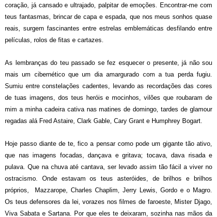
coração, já cansado e ultrajado, palpitar de emoções. Encontrar-me com
teus fantasmas, brincar de capa e espada, que nos meus sonhos quase
reais, surgem fascinantes entre estrelas emblemáticas desfilando entre
películas, rolos de fitas e cartazes.
As lembranças do teu passado se fez esquecer o presente, já não sou
mais um cibernético que um dia amargurado com a tua perda fugiu.
Sumiu entre constelações cadentes, levando as recordações das cores
de tuas imagens, dos teus heróis e mocinhos, vilões que roubaram de
mim a minha cadeira cativa nas matines de domingo,
tardes
de glamour
regadas alá Fred Astaire, Clark Gable, Cary Grant e Humphrey Bogart
.
Hoje passo diante de te, fico a pensar como pode um gigante tão ativo,
que nas imagens focadas, dançava e gritava; tocava, dava risada e
pulava. Que na chuva até cantava, ser levado assim tão fácil a viver no
ostracismo. Onde estavam os teus asteróides, de brilhos e brilhos
próprios, Mazzarope, Charles Chaplim, Jerry Lewis, Gordo e o Magro.
Os teus defensores da lei, vorazes nos filmes de faroeste, Mister Djago,
Viva Sabata e Sartana. Por que eles te deixaram, sozinha nas mãos da