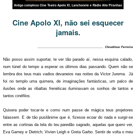
Antigo complexo Cine Teatro Apolo XI, Lanchonete e Rádio Alto Piranhas
Cine Apolo XI, não sei esquecer
jamais.
........................................................................ Cleudimar Ferreira
Não posso assim suportar, te ver tão parado aí, nessa esquina calado,
num túnel do tempo a esperar os últimos dias passando. Quem não se
lembra dos teus mais vadios devaneios nas noites da Victor Jurema. Já
foi no templo uma quimera, de imaginações fantásticas, um palco de
ilusões onde as ribaltas frenéticas iluminavam os sonhos de tantos e
tantos cinéfilos.
Quisera poder tocar-te e como num passe de mágica teus projetores
falassem. E de tão pusilânime que é, fizesse ecoar do nada e surgir-se
entre as cortinas da tela do teu paredão sagrado, aquelas que quero ver,
Eva Garney e Dietrich; Vivien Leigh e Greta Garbo. Sentir de volta o meu