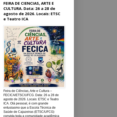
FEIRA DE CIENCIAS, ARTE E
CULTURA. Data: 26 a 28 de
agosto de 2026. Locais: ETSC
e Teatro ICA
Feira de Ciências, Arte e Cultura –
FECICA/ETSC/UFCG. Data: 26 a 28 de
agosto de 2026. Locais: ETSC e Teatro
ICA. Olá pessoal, é com grande
entusiasmo que a Escola Técnica de
Saúde de Cajazeiras (ETSC/UFCG)
convida toda a comunidade acadêmica