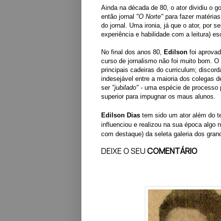
Ainda na década de 80, o ator dividiu o g
então jornal
"O Norte"
para fazer matérias
do jornal. Uma ironia, já que o ator, por s
experiência e habilidade com a leitura) es
No final dos anos 80,
Edilson
foi aprova
curso de jornalismo não foi muito bom. O 
principais cadeiras do curriculum; discor
indesejável entre a maioria dos colegas d
ser
"jubilado" -
uma espécie de processo p
superior para impugnar os maus alunos.
Edilson Dias
tem sido um ator além do te
influenciou e realizou na sua época algo n
com destaque) da seleta galeria dos gran
DEIXE O SEU
COMENTÁRIO