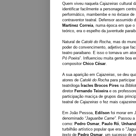
Quem viveu naquela
Cajazeiras
cultural 
identificar facilmente a personagem cent
performático, mambembe e no êxtase de 
contraventor teatral. Defensor assumido 
Martinez Correia
, numa época em que o 
teórico, era o espelho da juventude parai
Natural de
Catolé do Rocha
, mas do mund
poder do convencimento, adjetivo que fa
teatro paraibano. E isso o tornava um ator
Pó Poeira
”. Influenciou muita gente boa e
compositor
Chico César
.
A sua aparição em
Cajazeiras
, se deu qu
atores de
Catolé do Rocha
para participar
teatróloga
Íracles Brocos Pires
na
Biblio
diretor
Fernando Teixeira
e os professor
participação maciça de grupos das princip
teatral de
Cajazeiras
o fez mais cajazeire
Em João Pessoa,
Edilson
foi morar em
denominado
“Jaguaribe Carne”
. Passou a
como:
Pedro Osmar
,
Paulo Ró
,
Unhande
turbilhão artístico popular que era o
"Jagu
texto
de
Pedro Osmar
, um sucesso de pú