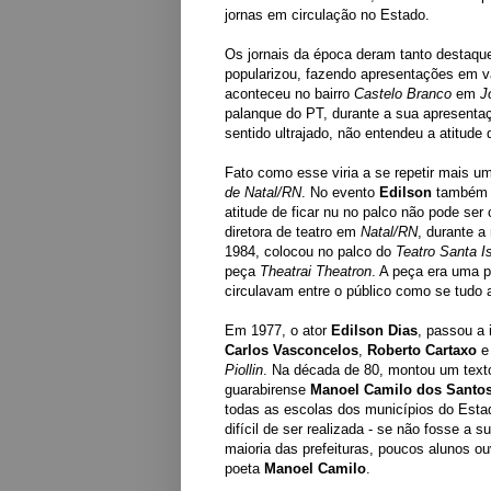
jornas em circulação no Estado.
Os jornais da época deram tanto destaqu
popularizou, fazendo apresentações em v
aconteceu no bairro
Castelo Branco
em
J
palanque do PT, durante a sua apresentaç
sentido ultrajado, não entendeu a atitude d
Fato como esse viria a se repetir mais 
de Natal/RN
. No evento
Edilson
também ti
atitude de ficar nu no palco não pode ser
diretora de teatro em
Natal/RN
, durante a
1984, colocou no palco do
Teatro Santa I
peça
Theatrai Theatron
. A peça era uma 
circulavam entre o público como se tudo a
Em 1977, o ator
Edilson Dias
, passou a 
Carlos Vasconcelos
,
Roberto Cartaxo
Piollin
. Na década de 80, montou um text
guarabirense
Manoel Camilo dos Santo
todas as escolas dos municípios do Estad
difícil de ser realizada - se não fosse a 
maioria das prefeituras, poucos alunos ou
poeta
Manoel Camilo
.