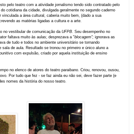
osto pelo teatro com a atividade jornalismo tendo sido contratado pelo
 do cotidiana da cidade, divulgada geralmente no segundo caderno
er vinculada a área cultural, caberia muito bem, (dado a sua
crevendo as matérias ligadas a cultura e a arte.
do no vestibular de comunicação da
UFPB
. Seu desempenho no
ator faltava muito às aulas; desprezava a "
blocagem”;
ignorava as
dava de tudo e todos no ambiente universitário se tornando
e sala de aula. Resultado se tronou no primeiro e único aluno a
unitivo com expulsão, criado por aquela instituição de ensino
mpo no elenco de atores do teatro paraibano. Criou, renovou, ousou,
ovo. Por tudo que fez - se faz ainda eu não sei, deve fazer parte (e
des nomes da história do nosso teatro.