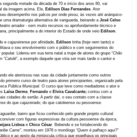
da segunda metade da década de 70 e início dos anos 80, vai
ral da imagem acima. Ele,
Edilson Dias Fernandes
. Ator
seu desempenho nos palcos por onde pisou; às vezes até anárquico-
de uma dramaturgia alternativa de vanguarda, beirando a
José Celso
teatro amador - sem muito recursos ou aprofundamente técnico e
bana, principalmente a do interior do Estado de onde veio
Edilson
.
o e cajazeirense por afinidade,
Edilson
tinha (hoje nem tanto) o
cilitava o seu envolvimento com o público e com seguimentos do
 popular. Liderou em sua terra natal a trupe de atores do grupo “
Chão
m “
Catolé
”, a exemplo daquele que viria ser mais tarde o cantor e
ando ele aterrissou nas ruas da cidade juntamente como outros
 do primeiro curso de teatro para atores principiantes, organizado pela
teca Pública Municipal
. O curso que teve como mediadores o ator e
es
Laísa Derme
,
Fernando
e
Elvira Cavalcante;
contou com a
ais cidades do sertão. A partir daí, o seu contato com a classe
nse do que cajazeirado; do que catoleense ou pessoense.
Jaguaribe
, bairro que ficou conhecido pelo grande projeto cultural
 conviver com figuras expressivas da cultura pessoense da época,
ijara Lisboa
e
Chico César
. Bebendo e se fortalecendo do
aribe Carne"
, montou em 1978 o monólogo
“Quem é palhaço aqui?”
blico e ao gosto da minúscula crítica que espelhava os principais