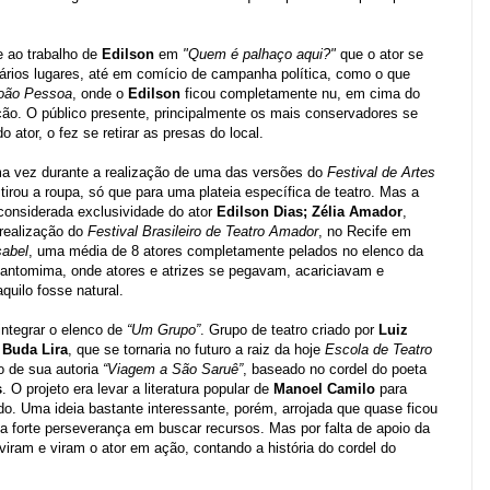
e ao trabalho de
Edilson
em
"Quem é palhaço aqui?"
que o ator se
ários lugares, até em comício de campanha política, como o que
oão Pessoa
, onde o
Edilson
ficou completamente nu, em cima do
ão. O público presente, principalmente os mais conservadores se
o ator, o fez se retirar as presas do local.
uma vez durante a realização de uma das versões do
Festival de Artes
rou a roupa, só que para uma plateia específica de teatro. Mas a
 considerada exclusividade do ator
Edilson Dias;
Zélia Amador
,
 realização do
Festival Brasileiro de Teatro Amador
, no Recife em
sabel
, uma média de 8 atores completamente pelados no elenco da
pantomima, onde atores e atrizes se pegavam, acariciavam e
quilo fosse natural.
integrar o elenco de
“Um Grupo”
. Grupo de teatro criado por
Luiz
e
Buda Lira
, que se tornaria no futuro a raiz da hoje
Escola de Teatro
o de sua autoria
“Viagem a São Saruê”
, baseado no cordel do poeta
s
. O projeto era levar a literatura popular de
Manoel Camilo
para
o. Uma ideia bastante interessante, porém, arrojada que quase ficou
sua forte perseverança em buscar recursos. Mas por falta de apoio da
viram e viram o ator em ação, contando a história do cordel do