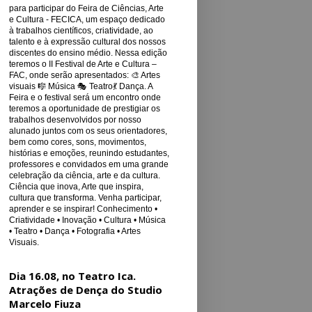
para participar do Feira de Ciências, Arte
e Cultura - FECICA, um espaço dedicado
à trabalhos científicos, criatividade, ao
talento e à expressão cultural dos nossos
discentes do ensino médio. Nessa edição
teremos o II Festival de Arte e Cultura –
FAC, onde serão apresentados: 🎨 Artes
visuais 🎼 Música 🎭 Teatro💃 Dança. A
Feira e o festival será um encontro onde
teremos a oportunidade de prestigiar os
trabalhos desenvolvidos por nosso
alunado juntos com os seus orientadores,
bem como cores, sons, movimentos,
histórias e emoções, reunindo estudantes,
professores e convidados em uma grande
celebração da ciência, arte e da cultura.
Ciência que inova, Arte que inspira,
cultura que transforma. Venha participar,
aprender e se inspirar! Conhecimento •
Criatividade • Inovação • Cultura • Música
• Teatro • Dança • Fotografia • Artes
Visuais.
Dia 16.08, no Teatro Ica.
Atrações de Dença do Studio
Marcelo Fiuza